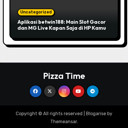
Uncategorized
Aplikasi betwin188: Main Slot Gacor
dan MG Live Kapan Saja di HP Kamu
Pizza Time
Copyright © All rights reserved
|
Blogarise
by
Themeansar
.