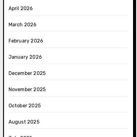
April 2026
March 2026
February 2026
January 2026
December 2025
November 2025
October 2025
August 2025