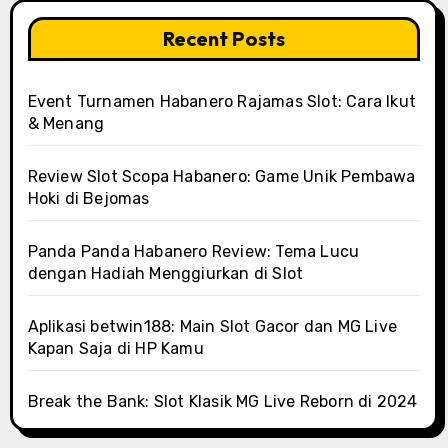
Recent Posts
Event Turnamen Habanero Rajamas Slot: Cara Ikut
& Menang
Review Slot Scopa Habanero: Game Unik Pembawa
Hoki di Bejomas
Panda Panda Habanero Review: Tema Lucu
dengan Hadiah Menggiurkan di Slot
Aplikasi betwin188: Main Slot Gacor dan MG Live
Kapan Saja di HP Kamu
Break the Bank: Slot Klasik MG Live Reborn di 2024