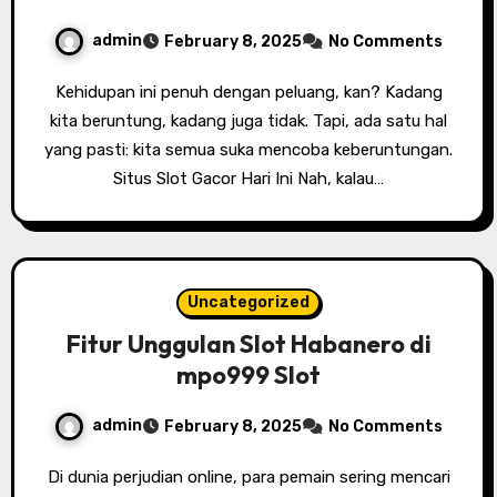
admin
February 8, 2025
No Comments
Kehidupan ini penuh dengan peluang, kan? Kadang
kita beruntung, kadang juga tidak. Tapi, ada satu hal
yang pasti: kita semua suka mencoba keberuntungan.
Situs Slot Gacor Hari Ini Nah, kalau…
Uncategorized
Fitur Unggulan Slot Habanero di
mpo999 Slot
admin
February 8, 2025
No Comments
Di dunia perjudian online, para pemain sering mencari