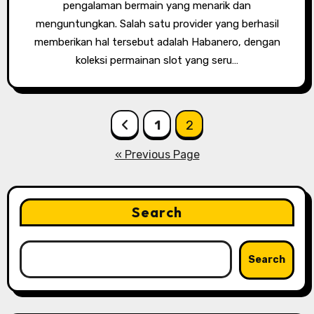
pengalaman bermain yang menarik dan
menguntungkan. Salah satu provider yang berhasil
memberikan hal tersebut adalah Habanero, dengan
koleksi permainan slot yang seru…
Posts
1
2
pagination
« Previous Page
Search
Search