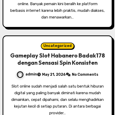
online. Banyak pemain kini beralih ke platform
berbasis internet karena lebih praktis, mudah diakses,
dan menawarkan…
Uncategorized
Gameplay Slot Habanero Badak178
dengan Sensasi Spin Konsisten
admin
May 21, 2026
No Comments
Slot online sudah menjadi salah satu bentuk hiburan
digital yang paling banyak diminati karena mudah
dimainkan, cepat dipahami, dan selalu menghadirkan
kejutan kecil di setiap putaran. Di antara berbagai
provider…