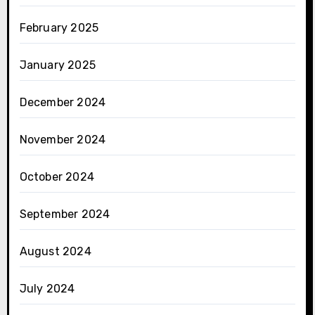
February 2025
January 2025
December 2024
November 2024
October 2024
September 2024
August 2024
July 2024