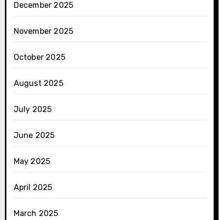
December 2025
November 2025
October 2025
August 2025
July 2025
June 2025
May 2025
April 2025
March 2025