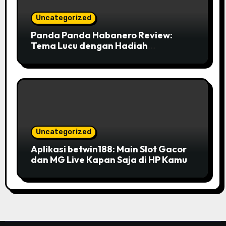
Uncategorized
Panda Panda Habanero Review:
Tema Lucu dengan Hadiah
Menggiurkan di Slot
Uncategorized
Aplikasi betwin188: Main Slot Gacor
dan MG Live Kapan Saja di HP Kamu