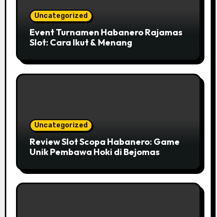
Uncategorized
Event Turnamen Habanero Rajamas
Slot: Cara Ikut & Menang
Uncategorized
Review Slot Scopa Habanero: Game
Unik Pembawa Hoki di Bejomas