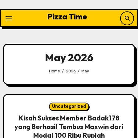
Skip
to
Pizza Time
content
May 2026
Home
2026
May
Uncategorized
Kisah Sukses Member Badak178
yang Berhasil Tembus Maxwin dari
Modal 100 Ribu Rupiah