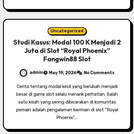
Uncategorized
Studi Kasus: Modal 100 K Menjadi 2
Juta di Slot “Royal Phoenix”
Fangwin88 Slot
admin
May 19, 2026
No Comments
Cerita tentang modal kecil yang berubah menjadi
besar di game slot selalu menarik perhatian. Salah
satu kisah yang sering dibicarakan di komunitas
pemain adalah pengalaman bermain di slot “Royal
Phoenix”.…