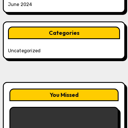
June 2024
Categories
Uncategorized
You Missed