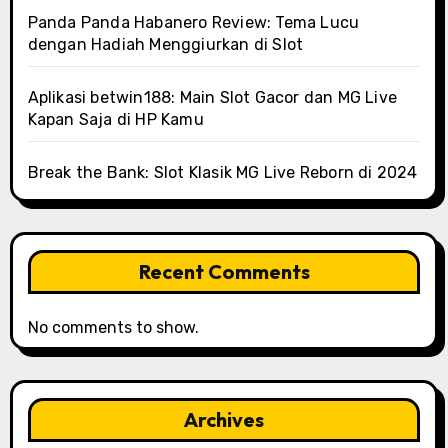
Panda Panda Habanero Review: Tema Lucu
dengan Hadiah Menggiurkan di Slot
Aplikasi betwin188: Main Slot Gacor dan MG Live
Kapan Saja di HP Kamu
Break the Bank: Slot Klasik MG Live Reborn di 2024
Recent Comments
No comments to show.
Archives