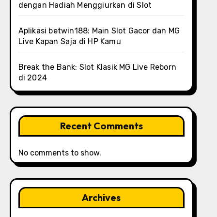
dengan Hadiah Menggiurkan di Slot
Aplikasi betwin188: Main Slot Gacor dan MG
Live Kapan Saja di HP Kamu
Break the Bank: Slot Klasik MG Live Reborn
di 2024
Recent Comments
No comments to show.
Archives