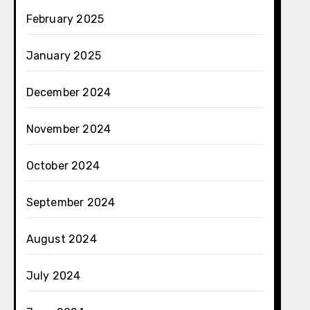
February 2025
January 2025
December 2024
November 2024
October 2024
September 2024
August 2024
July 2024