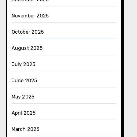
November 2025
October 2025
August 2025
July 2025
June 2025
May 2025
April 2025
March 2025