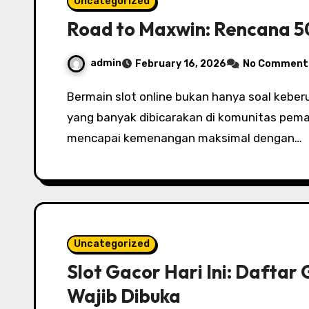
Uncategorized
Road to Maxwin: Rencana 50
admin
February 16, 2026
No Comment
Bermain slot online bukan hanya soal keberuntungan, tapi juga strategi. Salah satu konsep
yang banyak dibicarakan di komunitas pema
mencapai kemenangan maksimal dengan…
Uncategorized
Slot Gacor Hari Ini: Dafta
Wajib Dibuka