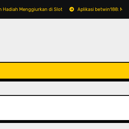
h Menggiurkan di Slot
Aplikasi betwin188: Main Slot