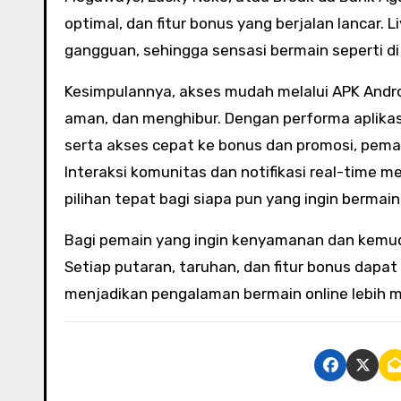
optimal, dan fitur bonus yang berjalan lancar.
gangguan, sehingga sensasi bermain seperti di 
Kesimpulannya, akses mudah melalui APK Andro
aman, dan menghibur. Dengan performa aplikasi 
serta akses cepat ke bonus dan promosi, pemai
Interaksi komunitas dan notifikasi real-time 
pilihan tepat bagi siapa pun yang ingin bermain 
Bagi pemain yang ingin kenyamanan dan kemuda
Setiap putaran, taruhan, dan fitur bonus dapat
menjadikan pengalaman bermain online lebih m