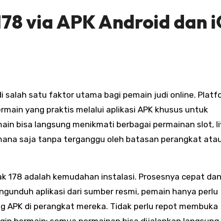
78 via APK Android dan 
in yang praktis melalui aplikasi APK khusus untuk
ain bisa langsung menikmati berbagai permainan slot, l
 mana saja tanpa terganggu oleh batasan perangkat ata
 178 adalah kemudahan instalasi. Prosesnya cepat dan
gunduh aplikasi dari sumber resmi, pemain hanya perlu
 APK di perangkat mereka. Tidak perlu repot membuka