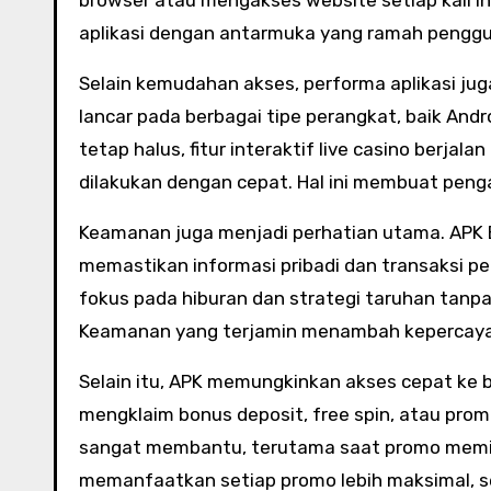
browser atau mengakses website setiap kali in
aplikasi dengan antarmuka yang ramah penggu
Selain kemudahan akses, performa aplikasi jug
lancar pada berbagai tipe perangkat, baik Andr
tetap halus, fitur interaktif live casino berja
dilakukan dengan cepat. Hal ini membuat pen
Keamanan juga menjadi perhatian utama. APK B
memastikan informasi pribadi dan transaksi p
fokus pada hiburan dan strategi taruhan tanpa
Keamanan yang terjamin menambah kepercayaa
Selain itu, APK memungkinkan akses cepat ke b
mengklaim bonus deposit, free spin, atau prom
sangat membantu, terutama saat promo memilik
memanfaatkan setiap promo lebih maksimal, 