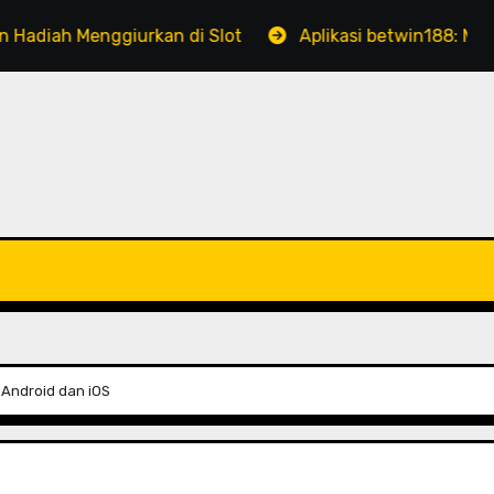
 Menggiurkan di Slot
Aplikasi betwin188: Main Slot
Android dan iOS