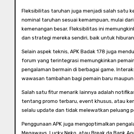
Fleksibilitas taruhan juga menjadi salah sat
nominal taruhan sesuai kemampuan, mulai dari 
kemenangan besar. Fleksibilitas ini memungki
dan strategi mereka sendiri, baik untuk hibu
Selain aspek teknis, APK Badak 178 juga mendu
forum yang terintegrasi memungkinkan pemain 
pengalaman bermain di berbagai game. Interak
wawasan tambahan bagi pemain baru maupun
Salah satu fitur menarik lainnya adalah notifi
tentang promo terbaru, event khusus, atau ke
selalu update dan tidak melewatkan peluang 
Penggunaan APK juga mengoptimalkan pengalaman
Megaways, Lucky Neko, atau Break da Bank Aga