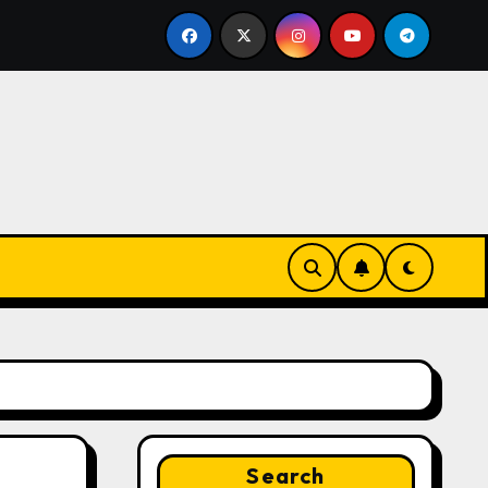
 Gacor dan MG Live Kapan Saja di HP Kamu
Break the Ba
Search