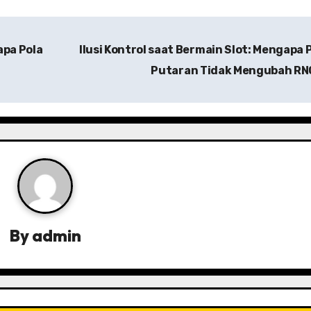
apa Pola
Ilusi Kontrol saat Bermain Slot: Mengapa 
Putaran Tidak Mengubah R
By
admin