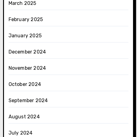
March 2025
February 2025
January 2025
December 2024
November 2024
October 2024
September 2024
August 2024
July 2024