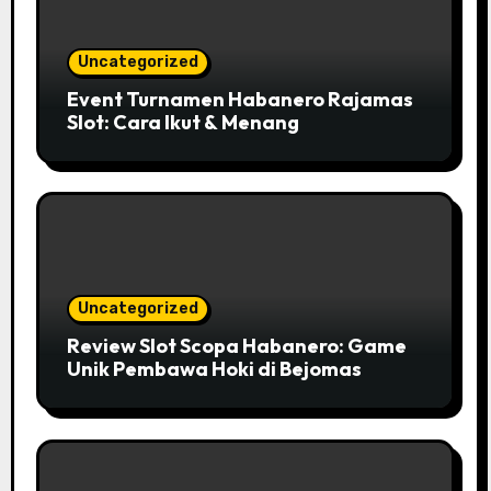
Uncategorized
Event Turnamen Habanero Rajamas
Slot: Cara Ikut & Menang
Uncategorized
Review Slot Scopa Habanero: Game
Unik Pembawa Hoki di Bejomas