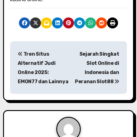
P
Tren Situs
Sejarah Singkat
o
Alternatif Judi
Slot Online di
s
Online 2025:
Indonesia dan
EMON77 dan Lainnya
Peranan Slot88
t
n
a
v
i