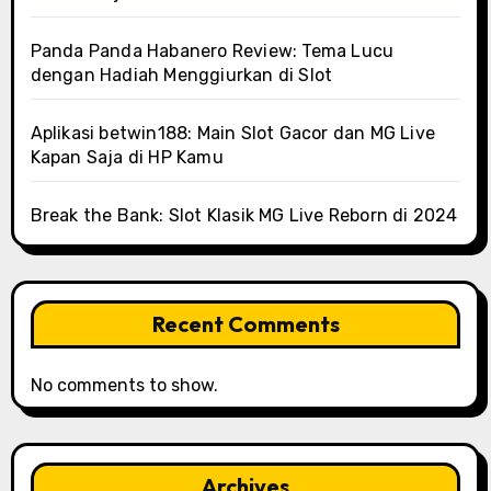
Panda Panda Habanero Review: Tema Lucu
dengan Hadiah Menggiurkan di Slot
Aplikasi betwin188: Main Slot Gacor dan MG Live
Kapan Saja di HP Kamu
Break the Bank: Slot Klasik MG Live Reborn di 2024
Recent Comments
No comments to show.
Archives