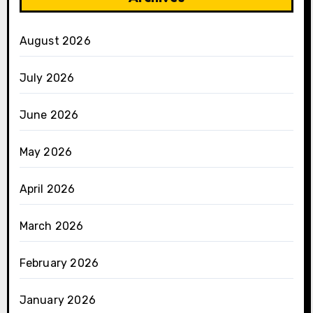
August 2026
July 2026
June 2026
May 2026
April 2026
March 2026
February 2026
January 2026