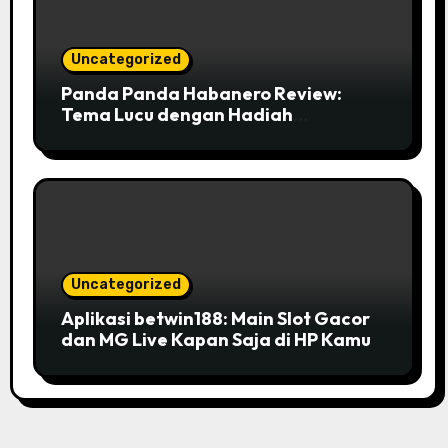
Uncategorized
Panda Panda Habanero Review:
Tema Lucu dengan Hadiah
Menggiurkan di Slot
Uncategorized
Aplikasi betwin188: Main Slot Gacor
dan MG Live Kapan Saja di HP Kamu