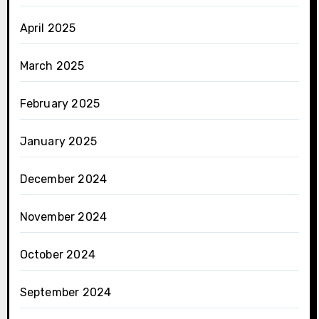
April 2025
March 2025
February 2025
January 2025
December 2024
November 2024
October 2024
September 2024