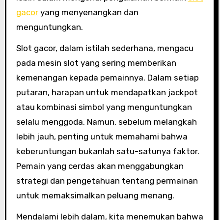
gacor
yang menyenangkan dan
menguntungkan.
Slot gacor, dalam istilah sederhana, mengacu
pada mesin slot yang sering memberikan
kemenangan kepada pemainnya. Dalam setiap
putaran, harapan untuk mendapatkan jackpot
atau kombinasi simbol yang menguntungkan
selalu menggoda. Namun, sebelum melangkah
lebih jauh, penting untuk memahami bahwa
keberuntungan bukanlah satu-satunya faktor.
Pemain yang cerdas akan menggabungkan
strategi dan pengetahuan tentang permainan
untuk memaksimalkan peluang menang.
Mendalami lebih dalam, kita menemukan bahwa