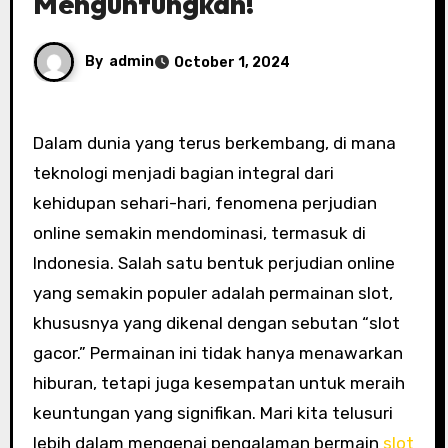
Menguntungkan!
By
admin
October 1, 2024
Dalam dunia yang terus berkembang, di mana
teknologi menjadi bagian integral dari
kehidupan sehari-hari, fenomena perjudian
online semakin mendominasi, termasuk di
Indonesia. Salah satu bentuk perjudian online
yang semakin populer adalah permainan slot,
khususnya yang dikenal dengan sebutan “slot
gacor.” Permainan ini tidak hanya menawarkan
hiburan, tetapi juga kesempatan untuk meraih
keuntungan yang signifikan. Mari kita telusuri
lebih dalam mengenai pengalaman bermain
slot