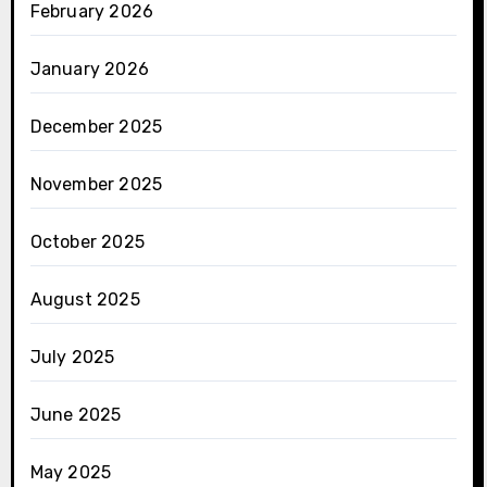
February 2026
January 2026
December 2025
November 2025
October 2025
August 2025
July 2025
June 2025
May 2025