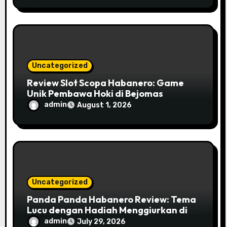
Uncategorized
Review Slot Scopa Habanero: Game
Unik Pembawa Hoki di Bejomas
admin
August 1, 2026
Uncategorized
Panda Panda Habanero Review: Tema
Lucu dengan Hadiah Menggiurkan di
Slot
admin
July 29, 2026