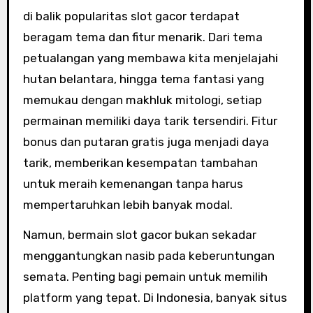
di balik popularitas slot gacor terdapat
beragam tema dan fitur menarik. Dari tema
petualangan yang membawa kita menjelajahi
hutan belantara, hingga tema fantasi yang
memukau dengan makhluk mitologi, setiap
permainan memiliki daya tarik tersendiri. Fitur
bonus dan putaran gratis juga menjadi daya
tarik, memberikan kesempatan tambahan
untuk meraih kemenangan tanpa harus
mempertaruhkan lebih banyak modal.
Namun, bermain slot gacor bukan sekadar
menggantungkan nasib pada keberuntungan
semata. Penting bagi pemain untuk memilih
platform yang tepat. Di Indonesia, banyak situs