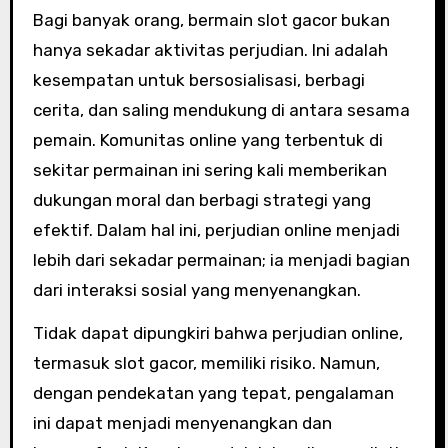
Bagi banyak orang, bermain slot gacor bukan
hanya sekadar aktivitas perjudian. Ini adalah
kesempatan untuk bersosialisasi, berbagi
cerita, dan saling mendukung di antara sesama
pemain. Komunitas online yang terbentuk di
sekitar permainan ini sering kali memberikan
dukungan moral dan berbagi strategi yang
efektif. Dalam hal ini, perjudian online menjadi
lebih dari sekadar permainan; ia menjadi bagian
dari interaksi sosial yang menyenangkan.
Tidak dapat dipungkiri bahwa perjudian online,
termasuk slot gacor, memiliki risiko. Namun,
dengan pendekatan yang tepat, pengalaman
ini dapat menjadi menyenangkan dan