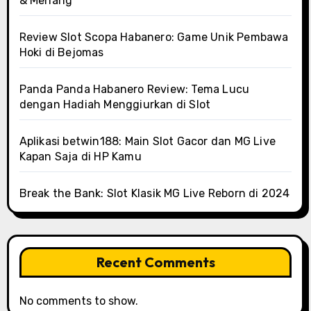
& Menang
Review Slot Scopa Habanero: Game Unik Pembawa
Hoki di Bejomas
Panda Panda Habanero Review: Tema Lucu
dengan Hadiah Menggiurkan di Slot
Aplikasi betwin188: Main Slot Gacor dan MG Live
Kapan Saja di HP Kamu
Break the Bank: Slot Klasik MG Live Reborn di 2024
Recent Comments
No comments to show.