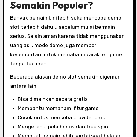
Semakin Populer?
Banyak pemain kini lebih suka mencoba demo
slot terlebih dahulu sebelum mulai bermain
serius. Selain aman karena tidak menggunakan
uang asli, mode demo juga memberi
kesempatan untuk memahami karakter game
tanpa tekanan.
Beberapa alasan demo slot semakin digemari
antara lain:
Bisa dimainkan secara gratis
Membantu memahami fitur game
Cocok untuk mencoba provider baru
Mengetahui pola bonus dan free spin
Membuat pemain lebih santai saat belajar