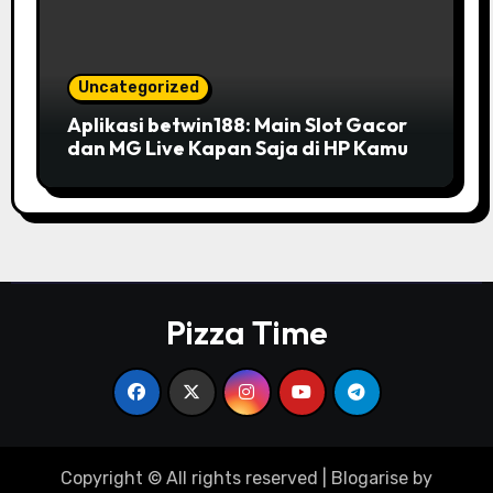
Uncategorized
Aplikasi betwin188: Main Slot Gacor
dan MG Live Kapan Saja di HP Kamu
Pizza Time
Copyright © All rights reserved
|
Blogarise
by