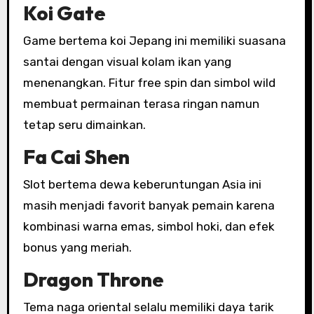
Koi Gate
Game bertema koi Jepang ini memiliki suasana
santai dengan visual kolam ikan yang
menenangkan. Fitur free spin dan simbol wild
membuat permainan terasa ringan namun
tetap seru dimainkan.
Fa Cai Shen
Slot bertema dewa keberuntungan Asia ini
masih menjadi favorit banyak pemain karena
kombinasi warna emas, simbol hoki, dan efek
bonus yang meriah.
Dragon Throne
Tema naga oriental selalu memiliki daya tarik