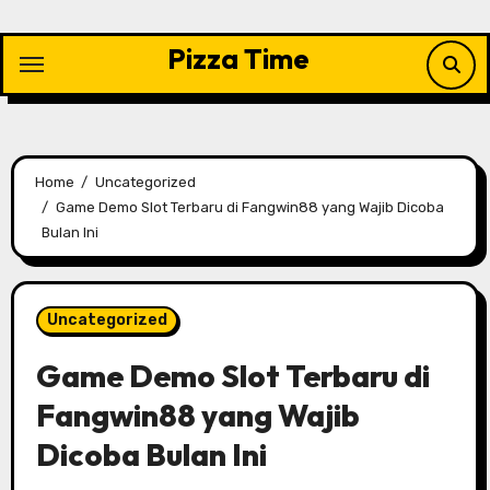
Skip
to
Pizza Time
content
Home
Uncategorized
Game Demo Slot Terbaru di Fangwin88 yang Wajib Dicoba
Bulan Ini
Uncategorized
Game Demo Slot Terbaru di
Fangwin88 yang Wajib
Dicoba Bulan Ini