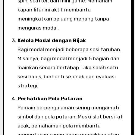
spin, scatter, dan mini game. Memahami
kapan fitur ini aktif membantu
meningkatkan peluang menang tanpa
menguras modal.
Kelola Modal dengan Bijak
Bagi modal menjadi beberapa sesi taruhan.
Misalnya, bagi modal menjadi 5 bagian dan
mainkan secara bertahap. Jika salah satu
sesi habis, berhenti sejenak dan evaluasi
strategi.
Perhatikan Pola Putaran
Pemain berpengalaman sering mengamati
simbol dan pola putaran. Meski slot bersifat
acak, pemahaman pola membantu
menentukan kapan harus menaikkan atau