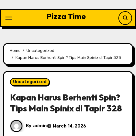
Skip
to
Pizza Time
content
Home
Uncategorized
Kapan Harus Berhenti Spin? Tips Main Spinix di Tapir 328
Uncategorized
Kapan Harus Berhenti Spin?
Tips Main Spinix di Tapir 328
By
admin
March 14, 2026