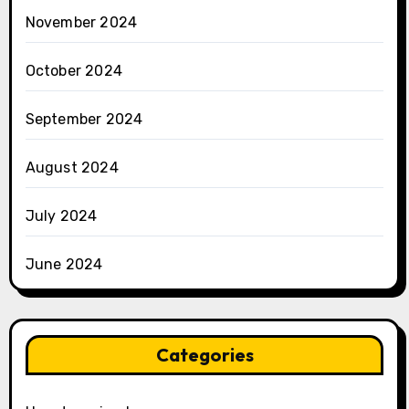
November 2024
October 2024
September 2024
August 2024
July 2024
June 2024
Categories