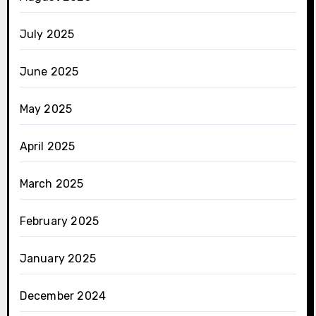
July 2025
June 2025
May 2025
April 2025
March 2025
February 2025
January 2025
December 2024