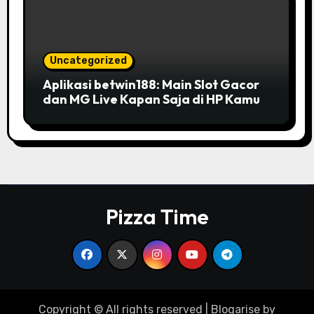
Uncategorized
Aplikasi betwin188: Main Slot Gacor
dan MG Live Kapan Saja di HP Kamu
Pizza Time
Copyright © All rights reserved
|
Blogarise
by