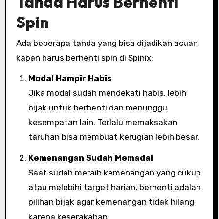
Tanda Harus Berhenti
Spin
Ada beberapa tanda yang bisa dijadikan acuan
kapan harus berhenti spin di Spinix:
Modal Hampir Habis
Jika modal sudah mendekati habis, lebih
bijak untuk berhenti dan menunggu
kesempatan lain. Terlalu memaksakan
taruhan bisa membuat kerugian lebih besar.
Kemenangan Sudah Memadai
Saat sudah meraih kemenangan yang cukup
atau melebihi target harian, berhenti adalah
pilihan bijak agar kemenangan tidak hilang
karena keserakahan.