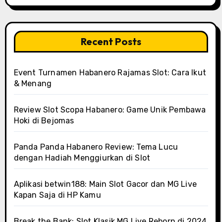
Recent Posts
Event Turnamen Habanero Rajamas Slot: Cara Ikut
& Menang
Review Slot Scopa Habanero: Game Unik Pembawa
Hoki di Bejomas
Panda Panda Habanero Review: Tema Lucu
dengan Hadiah Menggiurkan di Slot
Aplikasi betwin188: Main Slot Gacor dan MG Live
Kapan Saja di HP Kamu
Break the Bank: Slot Klasik MG Live Reborn di 2024