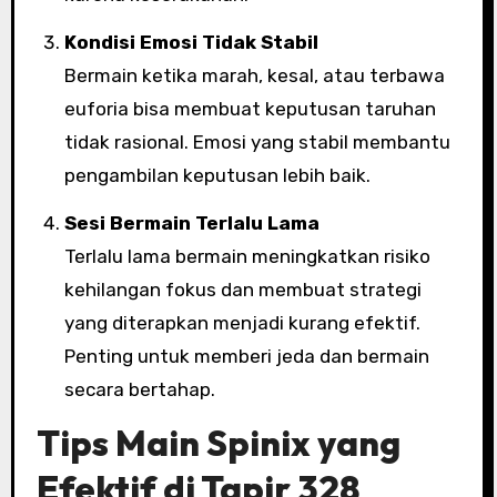
Kondisi Emosi Tidak Stabil
Bermain ketika marah, kesal, atau terbawa
euforia bisa membuat keputusan taruhan
tidak rasional. Emosi yang stabil membantu
pengambilan keputusan lebih baik.
Sesi Bermain Terlalu Lama
Terlalu lama bermain meningkatkan risiko
kehilangan fokus dan membuat strategi
yang diterapkan menjadi kurang efektif.
Penting untuk memberi jeda dan bermain
secara bertahap.
Tips Main Spinix yang
Efektif di Tapir 328