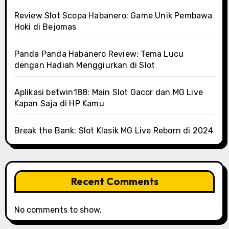
Review Slot Scopa Habanero: Game Unik Pembawa
Hoki di Bejomas
Panda Panda Habanero Review: Tema Lucu
dengan Hadiah Menggiurkan di Slot
Aplikasi betwin188: Main Slot Gacor dan MG Live
Kapan Saja di HP Kamu
Break the Bank: Slot Klasik MG Live Reborn di 2024
Recent Comments
No comments to show.