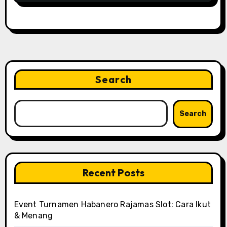
Search
Search
Recent Posts
Event Turnamen Habanero Rajamas Slot: Cara Ikut
& Menang