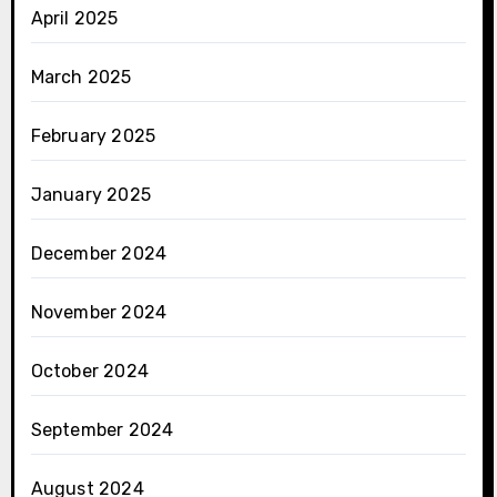
April 2025
March 2025
February 2025
January 2025
December 2024
November 2024
October 2024
September 2024
August 2024