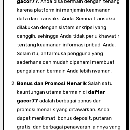
gacor77
, Anda bisa bermain dengan tenang
karena platform ini menjamin keamanan
data dan transaksi Anda. Semua transaksi
dilakukan dengan sistem enkripsi yang
canggih, sehingga Anda tidak perlu khawatir
tentang keamanan informasi pribadi Anda.
Selain itu, antarmuka pengguna yang
sederhana dan mudah dipahami membuat
pengalaman bermain Anda lebih nyaman.
Bonus dan Promosi Menarik
Salah satu
keuntungan utama bermain di
daftar
gacor77
adalah berbagai bonus dan
promosi menarik yang ditawarkan. Anda
dapat menikmati bonus deposit, putaran
gratis, dan berbagai penawaran lainnya yang