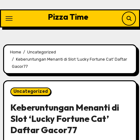
Skip
to
Pizza Time
content
Home
Uncategorized
Keberuntungan Menanti di Slot ‘Lucky Fortune Cat’ Daftar
Gacor77
Uncategorized
Keberuntungan Menanti di
Slot ‘Lucky Fortune Cat’
Daftar Gacor77