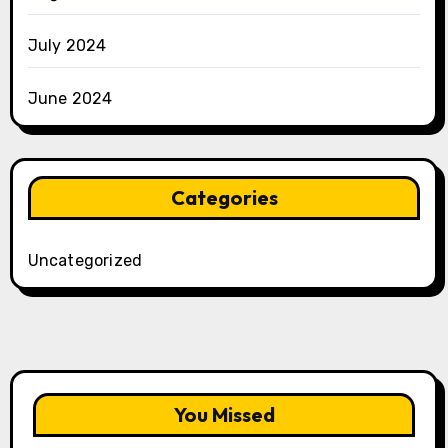
July 2024
June 2024
Categories
Uncategorized
You Missed