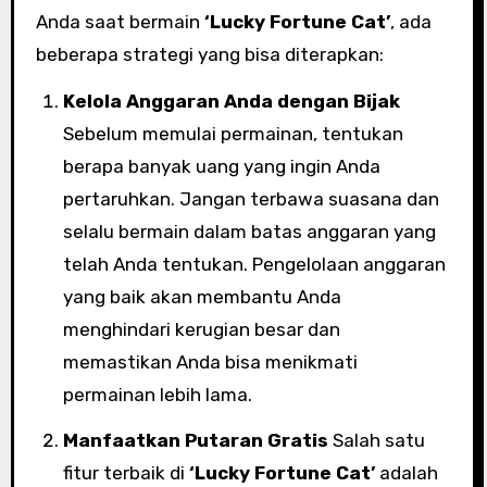
Anda saat bermain
‘Lucky Fortune Cat’
, ada
beberapa strategi yang bisa diterapkan:
Kelola Anggaran Anda dengan Bijak
Sebelum memulai permainan, tentukan
berapa banyak uang yang ingin Anda
pertaruhkan. Jangan terbawa suasana dan
selalu bermain dalam batas anggaran yang
telah Anda tentukan. Pengelolaan anggaran
yang baik akan membantu Anda
menghindari kerugian besar dan
memastikan Anda bisa menikmati
permainan lebih lama.
Manfaatkan Putaran Gratis
Salah satu
fitur terbaik di
‘Lucky Fortune Cat’
adalah