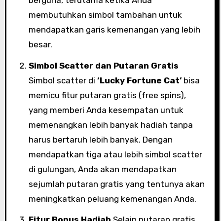
membutuhkan simbol tambahan untuk
mendapatkan garis kemenangan yang lebih
besar.
Simbol Scatter dan Putaran Gratis
Simbol scatter di
‘Lucky Fortune Cat’
bisa
memicu fitur putaran gratis (free spins),
yang memberi Anda kesempatan untuk
memenangkan lebih banyak hadiah tanpa
harus bertaruh lebih banyak. Dengan
mendapatkan tiga atau lebih simbol scatter
di gulungan, Anda akan mendapatkan
sejumlah putaran gratis yang tentunya akan
meningkatkan peluang kemenangan Anda.
Fitur Bonus Hadiah
Selain putaran gratis,