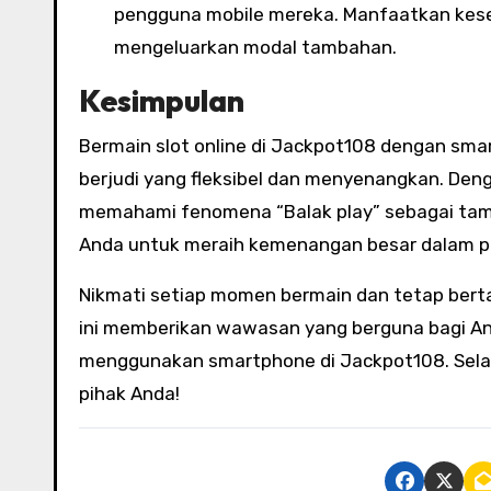
pengguna mobile mereka. Manfaatkan kese
mengeluarkan modal tambahan.
Kesimpulan
Bermain slot online di Jackpot108 dengan sma
berjudi yang fleksibel dan menyenangkan. Deng
memahami fenomena “Balak play” sebagai tam
Anda untuk meraih kemenangan besar dalam pe
Nikmati setiap momen bermain dan tetap berta
ini memberikan wawasan yang berguna bagi And
menggunakan smartphone di Jackpot108. Sela
pihak Anda!