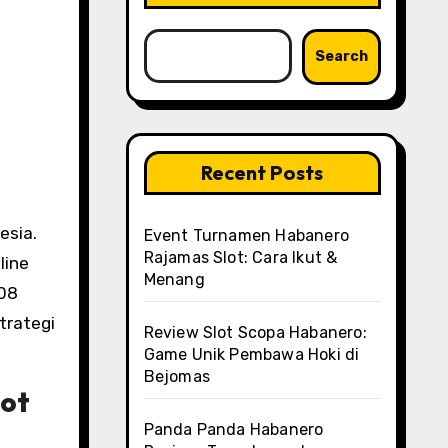
Search
Recent Posts
Event Turnamen Habanero
Rajamas Slot: Cara Ikut &
line
Menang
108
trategi
Review Slot Scopa Habanero:
Game Unik Pembawa Hoki di
Bejomas
lot
Panda Panda Habanero