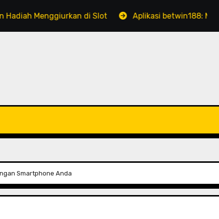
 Menggiurkan di Slot
Aplikasi betwin188: Main Slot 
dengan Smartphone Anda