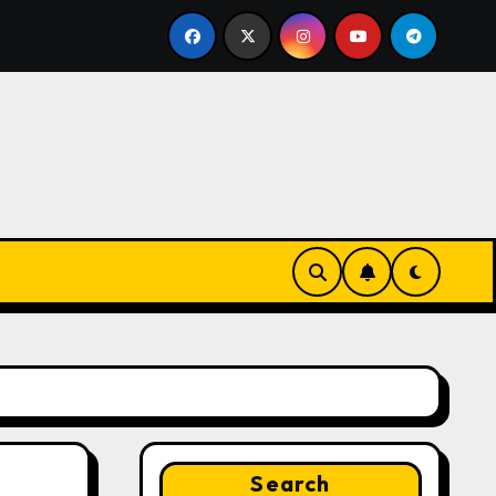
Gacor dan MG Live Kapan Saja di HP Kamu
Break the Ba
Search