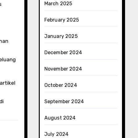
March 2025
s
February 2025
January 2025
aman
December 2024
eluang
November 2024
rtikel
October 2024
di
September 2024
August 2024
July 2024