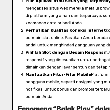
Pilih Aplikasi atau Situs yang Terperca
mengakses situs web mereka melalui brow
di platform yang aman dan terpercaya, se
keamanan data pribadi Anda.
Perhatikan Kualitas Koneksi Internet
Ko
bermain slot online. Pastikan Anda berada
andal untuk menghindari gangguan yang 
Pilihlah Slot dengan Desain Responsif
J
responsif yang disesuaikan untuk berbagai
dimainkan dengan layar sentuh dan tetap 
Manfaatkan Fitur-Fitur Mobile
Platform 
pengguna mobile, seperti navigasi yang m
notifikasi untuk bonus dan promosi terbar
bermain Anda.
Fenomena “Balak Play” dal