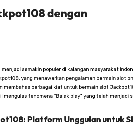
ackpot108 dengan
ckpot108, yang menawarkan pengalaman bermain slot on
kan membahas berbagai kiat untuk bermain slot Jackpot
mengulas fenomena “Balak play” yang telah menjadi s
ot108: Platform Unggulan untuk S