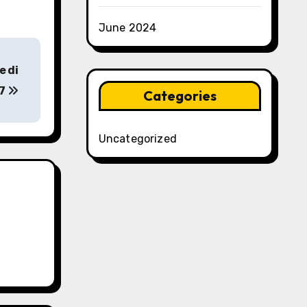
June 2024
e di
7
Categories
Uncategorized