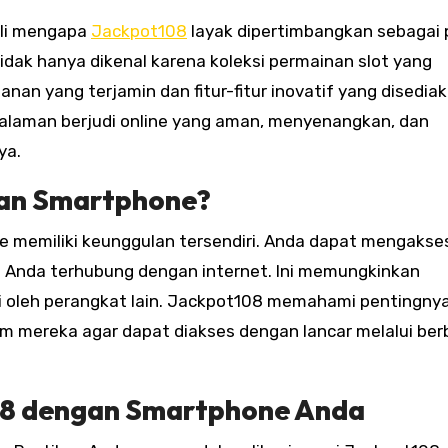
ali mengapa
Jackpot108
layak dipertimbangkan sebagai p
idak hanya dikenal karena koleksi permainan slot yang
nan yang terjamin dan fitur-fitur inovatif yang disedia
galaman berjudi online yang aman, menyenangkan, dan
ya.
gan Smartphone?
memiliki keunggulan tersendiri. Anda dapat mengakse
n Anda terhubung dengan internet. Ini memungkinkan
iki oleh perangkat lain. Jackpot108 memahami pentingny
rm mereka agar dapat diakses dengan lancar melalui ber
108 dengan Smartphone Anda