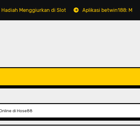
enggiurkan di Slot
Aplikasi betwin188: Main Slot Ga
Online di Hose88