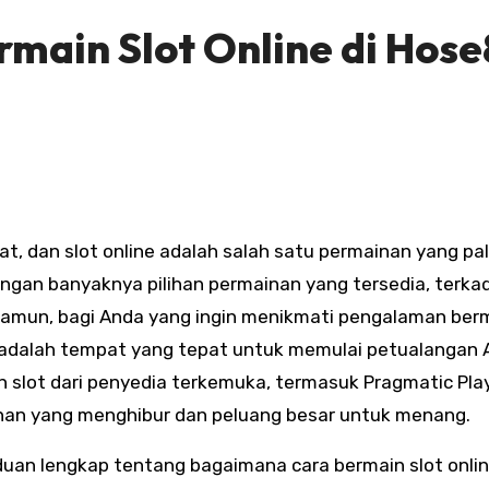
main Slot Online di Hose
t, dan slot online adalah salah satu permainan yang pal
engan banyaknya pilihan permainan yang tersedia, terka
 Namun, bagi Anda yang ingin menikmati pengalaman ber
adalah tempat yang tepat untuk memulai petualangan 
 slot dari penyedia terkemuka, termasuk Pragmatic Play
inan yang menghibur dan peluang besar untuk menang.
duan lengkap tentang bagaimana cara bermain slot onlin