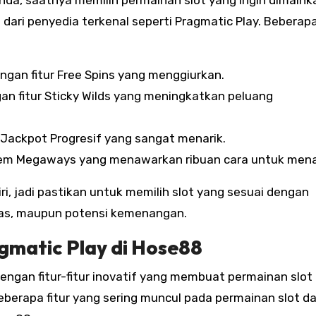
da, saatnya memilih permainan slot yang ingin dimainka
 dari penyedia terkenal seperti Pragmatic Play. Beberap
gan fitur Free Spins yang menggiurkan.
an fitur Sticky Wilds yang meningkatkan peluang
n Jackpot Progresif yang sangat menarik.
tem Megaways yang menawarkan ribuan cara untuk men
i, jadi pastikan untuk memilih slot yang sesuai dengan
litas, maupun potensi kemenangan.
gmatic Play di Hose88
engan fitur-fitur inovatif yang membuat permainan slot
erapa fitur yang sering muncul pada permainan slot da