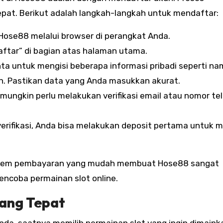
pat. Berikut adalah langkah-langkah untuk mendaftar:
 Hose88 melalui browser di perangkat Anda.
Daftar” di bagian atas halaman utama.
nta untuk mengisi beberapa informasi pribadi seperti na
ain. Pastikan data yang Anda masukkan akurat.
 mungkin perlu melakukan verifikasi email atau nomor te
erifikasi, Anda bisa melakukan deposit pertama untuk m
istem pembayaran yang mudah membuat Hose88 sangat
encoba permainan slot online.
yang Tepat