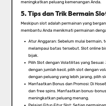
meningkatkan peluang kemenangan Anda.
5. Tips dan Trik Bermain Sl
Meskipun slot adalah permainan yang bergan
membantu Anda menikmati permainan dengan
Atur Anggaran: Sebelum mulai bermain,
melampaui batas tersebut. Slot online b
bijak.
Pilih Slot dengan Volatilitas yang Sesua
dengan jumlah kecil, pilih slot dengan vo
dengan peluang yang lebih jarang, pilih sl
Manfaatkan Bonus dan Promosi: Di Hose8
dan free spins. Manfaatkan bonus-bonu
meningkatkan peluang menang.
Pelajari Fitur-Fitur Slot: Setiap permainan s