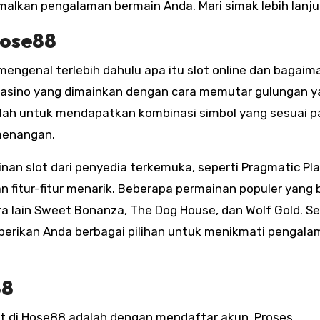
alkan pengalaman bermain Anda. Mari simak lebih lanju
Hose88
engenal terlebih dahulu apa itu slot online dan bagaim
n kasino yang dimainkan dengan cara memutar gulungan 
dalah untuk mendapatkan kombinasi simbol yang sesuai 
menangan.
an slot dari penyedia terkemuka, seperti Pragmatic Pla
 fitur-fitur menarik. Beberapa permainan populer yang 
a lain Sweet Bonanza, The Dog House, dan Wolf Gold. Se
mberikan Anda berbagai pilihan untuk menikmati pengal
88
t di Hose88 adalah dengan mendaftar akun. Proses