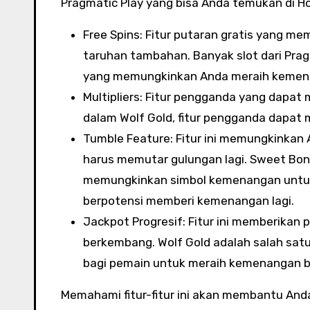
Pragmatic Play yang bisa Anda temukan di H
Free Spins: Fitur putaran gratis yang
taruhan tambahan. Banyak slot dari Pragm
yang memungkinkan Anda meraih kemena
Multipliers: Fitur pengganda yang dapat
dalam Wolf Gold, fitur pengganda dapat
Tumble Feature: Fitur ini memungkinka
harus memutar gulungan lagi. Sweet Bona
memungkinkan simbol kemenangan untuk 
berpotensi memberi kemenangan lagi.
Jackpot Progresif: Fitur ini memberika
berkembang. Wolf Gold adalah salah satu
bagi pemain untuk meraih kemenangan b
Memahami fitur-fitur ini akan membantu And