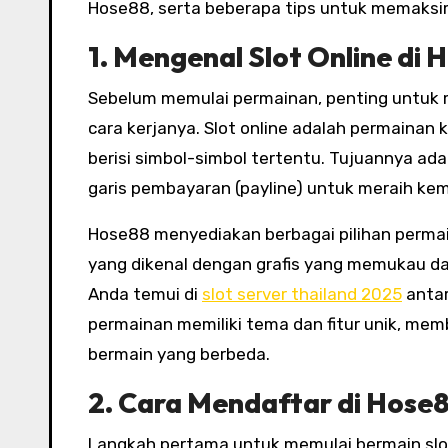
Hose88, serta beberapa tips untuk memaksim
1. Mengenal Slot Online di 
Sebelum memulai permainan, penting untuk m
cara kerjanya. Slot online adalah permaina
berisi simbol-simbol tertentu. Tujuannya a
garis pembayaran (payline) untuk meraih ke
Hose88 menyediakan berbagai pilihan permain
yang dikenal dengan grafis yang memukau dan
Anda temui di
slot server thailand 2025
antar
permainan memiliki tema dan fitur unik, me
bermain yang berbeda.
2. Cara Mendaftar di Hose
Langkah pertama untuk memulai bermain slo