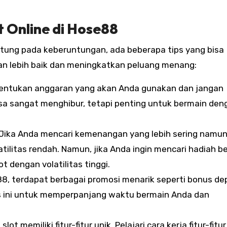
ot Online di Hose88
tung pada keberuntungan, ada beberapa tips yang bisa
 lebih baik dan meningkatkan peluang menang:
 tentukan anggaran yang akan Anda gunakan dan jangan
isa sangat menghibur, tetapi penting untuk bermain den
i: Jika Anda mencari kemenangan yang lebih sering namu
latilitas rendah. Namun, jika Anda ingin mencari hadiah b
ot dengan volatilitas tinggi.
8, terdapat berbagai promosi menarik seperti bonus de
s ini untuk memperpanjang waktu bermain Anda dan
lot memiliki fitur-fitur unik. Pelajari cara kerja fitur-fitur