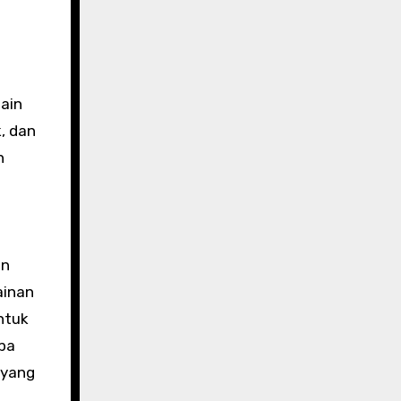
ain
, dan
n
an
ainan
ntuk
apa
 yang