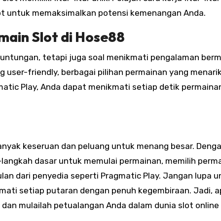
ckpot untuk memaksimalkan potensi kemenangan Anda.
main Slot di Hose88
eruntungan, tetapi juga soal menikmati pengalaman berm
ser-friendly, berbagai pilihan permainan yang menarik
agmatic Play, Anda dapat menikmati setiap detik permaina
banyak keseruan dan peluang untuk menang besar. Deng
-langkah dasar untuk memulai permainan, memilih perm
lan dari penyedia seperti Pragmatic Play. Jangan lupa u
kmati setiap putaran dengan penuh kegembiraan. Jadi, 
 dan mulailah petualangan Anda dalam dunia slot online