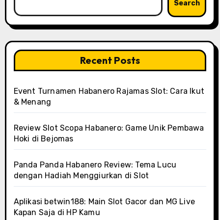
Search
Recent Posts
Event Turnamen Habanero Rajamas Slot: Cara Ikut
& Menang
Review Slot Scopa Habanero: Game Unik Pembawa
Hoki di Bejomas
Panda Panda Habanero Review: Tema Lucu
dengan Hadiah Menggiurkan di Slot
Aplikasi betwin188: Main Slot Gacor dan MG Live
Kapan Saja di HP Kamu