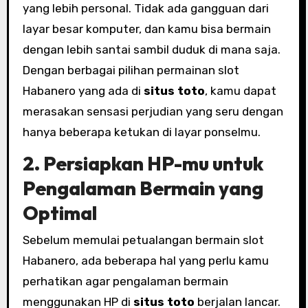
yang lebih personal. Tidak ada gangguan dari
layar besar komputer, dan kamu bisa bermain
dengan lebih santai sambil duduk di mana saja.
Dengan berbagai pilihan permainan slot
Habanero yang ada di
situs toto
, kamu dapat
merasakan sensasi perjudian yang seru dengan
hanya beberapa ketukan di layar ponselmu.
2.
Persiapkan HP-mu untuk
Pengalaman Bermain yang
Optimal
Sebelum memulai petualangan bermain slot
Habanero, ada beberapa hal yang perlu kamu
perhatikan agar pengalaman bermain
menggunakan HP di
situs toto
berjalan lancar.