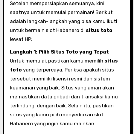
Setelah mempersiapkan semuanya, kini
saatnya untuk memulai permainan! Berikut
adalah langkah-langkah yang bisa kamu ikuti
untuk bermain slot Habanero di
situs toto
lewat HP:
Langkah 1: Pilih Situs Toto yang Tepat
Untuk memulai, pastikan kamu memilih
situs
toto
yang terpercaya. Periksa apakah situs
tersebut memiliki lisensi resmi dan sistem
keamanan yang baik. Situs yang aman akan
memastikan data pribadi dan transaksi kamu
terlindungi dengan baik. Selain itu, pastikan
situs yang kamu pilih menyediakan slot
Habanero yang ingin kamu mainkan.