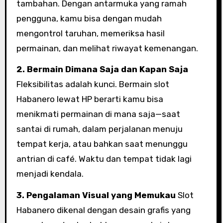
tambahan. Dengan antarmuka yang ramah
pengguna, kamu bisa dengan mudah
mengontrol taruhan, memeriksa hasil
permainan, dan melihat riwayat kemenangan.
2. Bermain Dimana Saja dan Kapan Saja
Fleksibilitas adalah kunci. Bermain slot
Habanero lewat HP berarti kamu bisa
menikmati permainan di mana saja—saat
santai di rumah, dalam perjalanan menuju
tempat kerja, atau bahkan saat menunggu
antrian di café. Waktu dan tempat tidak lagi
menjadi kendala.
3. Pengalaman Visual yang Memukau
Slot
Habanero dikenal dengan desain grafis yang