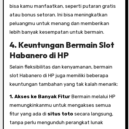
bisa kamu manfaatkan, seperti putaran gratis
atau bonus setoran. Ini bisa meningkatkan
peluangmu untuk menang dan memberikan
lebih banyak kesempatan untuk bermain.
4.
Keuntungan Bermain Slot
Habanero di HP
Selain fleksibilitas dan kenyamanan, bermain
slot Habanero di HP juga memiliki beberapa
keuntungan tambahan yang tak kalah menarik:
1. Akses ke Banyak Fitur
Bermain melalui HP
memungkinkanmu untuk mengakses semua
fitur yang ada di
situs toto
secara langsung,
tanpa perlu mengunduh perangkat lunak