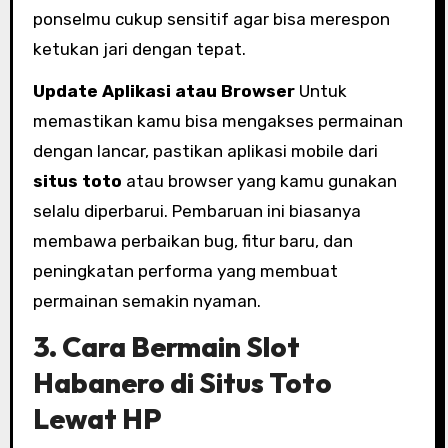
ponselmu cukup sensitif agar bisa merespon
ketukan jari dengan tepat.
Update Aplikasi atau Browser
Untuk
memastikan kamu bisa mengakses permainan
dengan lancar, pastikan aplikasi mobile dari
situs toto
atau browser yang kamu gunakan
selalu diperbarui. Pembaruan ini biasanya
membawa perbaikan bug, fitur baru, dan
peningkatan performa yang membuat
permainan semakin nyaman.
3.
Cara Bermain Slot
Habanero di Situs Toto
Lewat HP