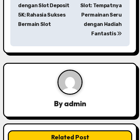
o
dengan Slot Deposit
Slot: Tempatnya
s
5K: Rahasia Sukses
Permainan Seru
Bermain Slot
dengan Hadiah
t
Fantastis
n
a
v
i
g
a
By
admin
t
i
Related Post