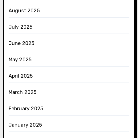
August 2025
July 2025
June 2025
May 2025
April 2025
March 2025
February 2025
January 2025