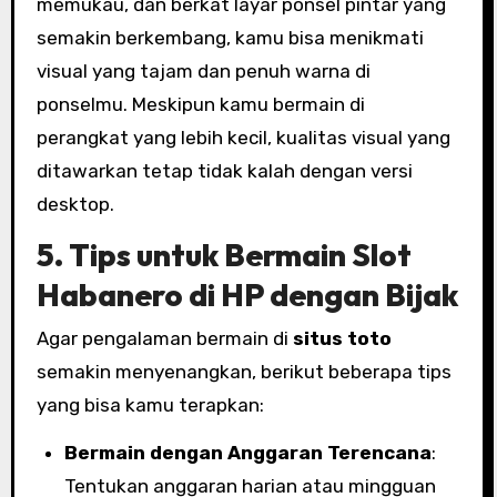
memukau, dan berkat layar ponsel pintar yang
semakin berkembang, kamu bisa menikmati
visual yang tajam dan penuh warna di
ponselmu. Meskipun kamu bermain di
perangkat yang lebih kecil, kualitas visual yang
ditawarkan tetap tidak kalah dengan versi
desktop.
5.
Tips untuk Bermain Slot
Habanero di HP dengan Bijak
Agar pengalaman bermain di
situs toto
semakin menyenangkan, berikut beberapa tips
yang bisa kamu terapkan:
Bermain dengan Anggaran Terencana
:
Tentukan anggaran harian atau mingguan