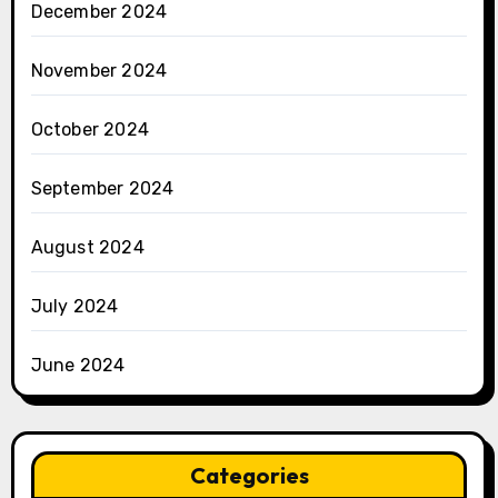
December 2024
November 2024
October 2024
September 2024
August 2024
July 2024
June 2024
Categories