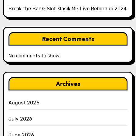
Break the Bank: Slot Klasik MG Live Reborn di 2024
Recent Comments
No comments to show.
Archives
August 2026
July 2026
June 2026