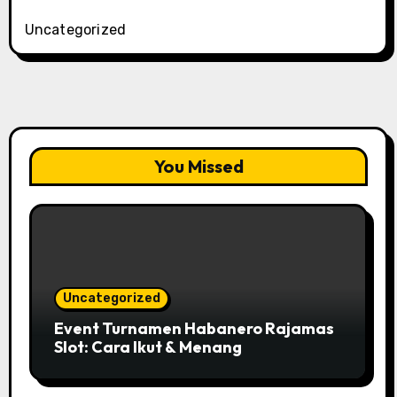
Uncategorized
You Missed
Uncategorized
Event Turnamen Habanero Rajamas
Slot: Cara Ikut & Menang