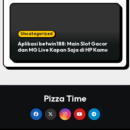
Uncategorized
Aplikasi betwin188: Main Slot Gacor
dan MG Live Kapan Saja di HP Kamu
Pizza Time