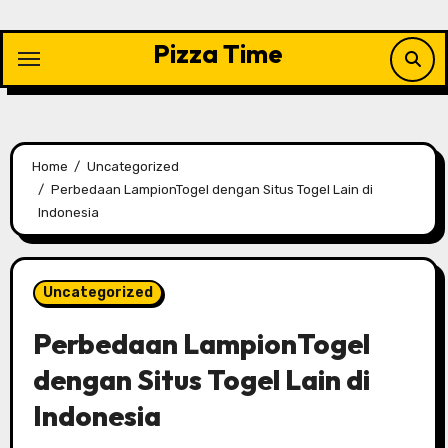
Skip
to
Pizza Time
content
Home
Uncategorized
Perbedaan LampionTogel dengan Situs Togel Lain di
Indonesia
Uncategorized
Perbedaan LampionTogel
dengan Situs Togel Lain di
Indonesia