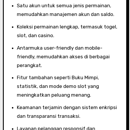
Satu akun untuk semua jenis permainan,
memudahkan manajemen akun dan saldo.
Koleksi permainan lengkap, termasuk togel,
slot, dan casino.
Antarmuka user-friendly dan mobile-
friendly, memudahkan akses di berbagai
perangkat.
Fitur tambahan seperti Buku Mimpi,
statistik, dan mode demo slot yang
meningkatkan peluang menang.
Keamanan terjamin dengan sistem enkripsi
dan transparansi transaksi.
Layanan pelanggan responsif dan