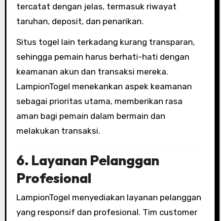
tercatat dengan jelas, termasuk riwayat
taruhan, deposit, dan penarikan.
Situs togel lain terkadang kurang transparan,
sehingga pemain harus berhati-hati dengan
keamanan akun dan transaksi mereka.
LampionTogel menekankan aspek keamanan
sebagai prioritas utama, memberikan rasa
aman bagi pemain dalam bermain dan
melakukan transaksi.
6. Layanan Pelanggan
Profesional
LampionTogel menyediakan layanan pelanggan
yang responsif dan profesional. Tim customer