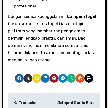
profesional.
Dengan semua keunggulan ini,
LampionTogel
bukan sekadar situs togel biasa, tetapi
platform yang memberikan pengalaman
bermain lengkap, praktis, dan aman. Bagi
pemain yang ingin menikmati semua jenis
hiburan dalam satu akun, LampionTogel jelas
menjadi pilihan utama.
P
Transaksi
Jelajahi Dunia Slot
o