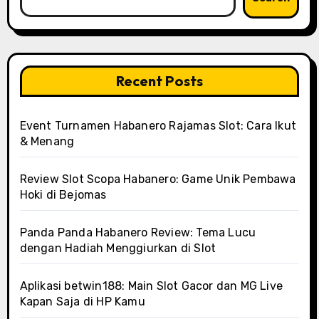
Recent Posts
Event Turnamen Habanero Rajamas Slot: Cara Ikut
& Menang
Review Slot Scopa Habanero: Game Unik Pembawa
Hoki di Bejomas
Panda Panda Habanero Review: Tema Lucu
dengan Hadiah Menggiurkan di Slot
Aplikasi betwin188: Main Slot Gacor dan MG Live
Kapan Saja di HP Kamu