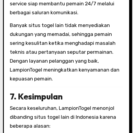
service siap membantu pemain 24/7 melalui
berbagai saluran komunikasi.
Banyak situs togel lain tidak menyediakan
dukungan yang memadai, sehingga pemain
sering kesulitan ketika menghadapi masalah
teknis atau pertanyaan seputar permainan.
Dengan layanan pelanggan yang baik,
LampionTogel meningkatkan kenyamanan dan
kepuasan pemain.
7. Kesimpulan
Secara keseluruhan, LampionTogel menonjol
dibanding situs togel lain di Indonesia karena
beberapa alasan: