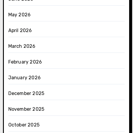
May 2026
April 2026
March 2026
February 2026
January 2026
December 2025
November 2025
October 2025