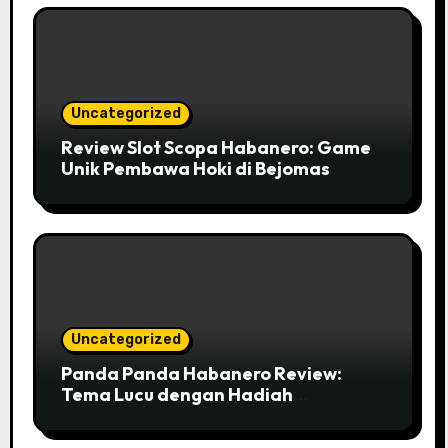
Uncategorized
Review Slot Scopa Habanero: Game
Unik Pembawa Hoki di Bejomas
Uncategorized
Panda Panda Habanero Review:
Tema Lucu dengan Hadiah
Menggiurkan di Slot