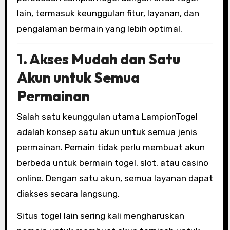
lain, termasuk keunggulan fitur, layanan, dan
pengalaman bermain yang lebih optimal.
1. Akses Mudah dan Satu
Akun untuk Semua
Permainan
Salah satu keunggulan utama LampionTogel
adalah konsep satu akun untuk semua jenis
permainan. Pemain tidak perlu membuat akun
berbeda untuk bermain togel, slot, atau casino
online. Dengan satu akun, semua layanan dapat
diakses secara langsung.
Situs togel lain sering kali mengharuskan