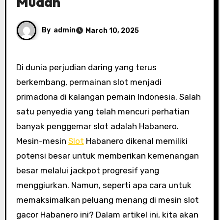
Mudah
By
admin
March 10, 2025
Di dunia perjudian daring yang terus
berkembang, permainan slot menjadi
primadona di kalangan pemain Indonesia. Salah
satu penyedia yang telah mencuri perhatian
banyak penggemar slot adalah Habanero.
Mesin-mesin
Slot
Habanero dikenal memiliki
potensi besar untuk memberikan kemenangan
besar melalui jackpot progresif yang
menggiurkan. Namun, seperti apa cara untuk
memaksimalkan peluang menang di mesin slot
gacor Habanero ini? Dalam artikel ini, kita akan