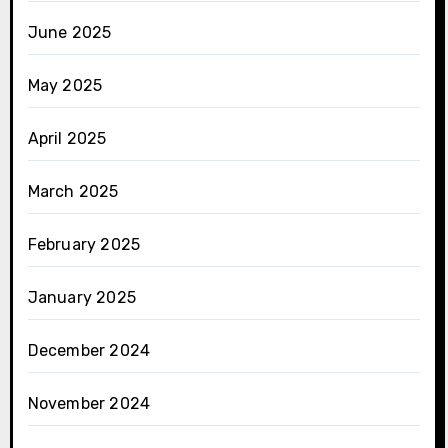
June 2025
May 2025
April 2025
March 2025
February 2025
January 2025
December 2024
November 2024