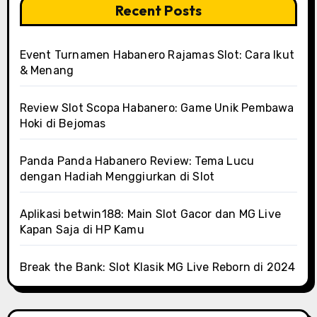
Recent Posts
Event Turnamen Habanero Rajamas Slot: Cara Ikut
& Menang
Review Slot Scopa Habanero: Game Unik Pembawa
Hoki di Bejomas
Panda Panda Habanero Review: Tema Lucu
dengan Hadiah Menggiurkan di Slot
Aplikasi betwin188: Main Slot Gacor dan MG Live
Kapan Saja di HP Kamu
Break the Bank: Slot Klasik MG Live Reborn di 2024