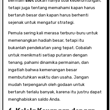
Bermain
slot
bukan hanya soal keberuntungan,
tetapi juga tentang memahami kapan harus
bertaruh besar dan kapan harus berhenti
sejenak untuk mengatur strategi.
Pemula sering kali merasa terburu-buru untuk
memenangkan hadiah besar, tetapi itu
bukanlah pendekatan yang tepat. Cobalah
untuk menikmati setiap putaran dengan
tenang, pahami dinamika permainan, dan
ingatlah bahwa kemenangan besar
membutuhkan waktu dan usaha. Jangan
mudah terpengaruh oleh godaan untuk
bertaruh terlalu banyak, karena itu justru dapat
menghabiskan saldo Anda.