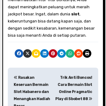
dapat meningkatkan peluang untuk meraih
jackpot besar. Ingat, dalam dunia
slot
,
keberuntungan bisa datang kapan saja, dan
dengan sedikit kesabaran, kemenangan besar
bisa saja menanti Anda di setiap putaran.
P
Rasakan
Trik Anti Boncos!
o
Keseruan Bermain
Cara Bermain Slot
s
Slot Habanero dan
Online Pragmatic
Menangkan Hadiah
Play di Sbobet 88
t
Besar