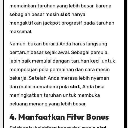
memainkan taruhan yang lebih besar, karena
sebagian besar mesin
slot
hanya
mengaktifkan jackpot progresif pada taruhan
maksimal.
Namun, bukan berarti Anda harus langsung
bertaruh besar sejak awal. Sebagai pemula,
lebih baik memulai dengan taruhan kecil untuk
mempelajari pola permainan dan cara mesin
bekerja. Setelah Anda merasa lebih nyaman
dan mulai memahami pola
slot
, Anda bisa
meningkatkan taruhan untuk membuka
peluang menang yang lebih besar.
4.
Manfaatkan Fitur Bonus