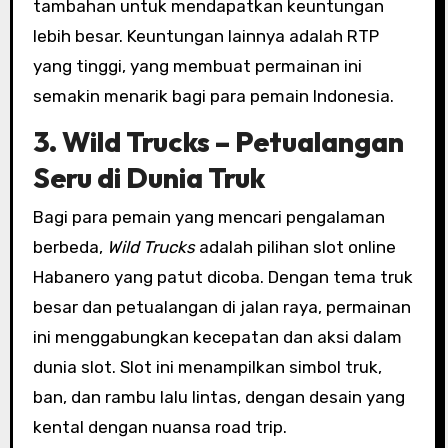
tambahan untuk mendapatkan keuntungan
lebih besar. Keuntungan lainnya adalah RTP
yang tinggi, yang membuat permainan ini
semakin menarik bagi para pemain Indonesia.
3.
Wild Trucks
– Petualangan
Seru di Dunia Truk
Bagi para pemain yang mencari pengalaman
berbeda,
Wild Trucks
adalah pilihan slot online
Habanero yang patut dicoba. Dengan tema truk
besar dan petualangan di jalan raya, permainan
ini menggabungkan kecepatan dan aksi dalam
dunia slot. Slot ini menampilkan simbol truk,
ban, dan rambu lalu lintas, dengan desain yang
kental dengan nuansa road trip.