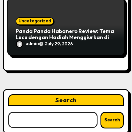
Uncategorized
Panda Panda Habanero Review: Tema
Lucu dengan Hadiah Menggiurkan di
Slot
admin
July 29, 2026
Search
Search