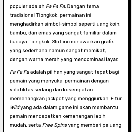
populer adalah
Fa Fa Fa
. Dengan tema
tradisional Tiongkok, permainan ini
menghadirkan simbol-simbol seperti uang koin,
bambu, dan emas yang sangat familiar dalam
budaya Tiongkok. Slot ini menawarkan grafik
yang sederhana namun sangat memikat,
dengan warna merah yang mendominasi layar.
Fa Fa Fa
adalah pilihan yang sangat tepat bagi
pemain yang menyukai permainan dengan
volatilitas sedang dan kesempatan
memenangkan jackpot yang menggiurkan. Fitur
Wild
yang ada dalam game ini akan membantu
pemain mendapatkan kemenangan lebih
mudah, serta
Free Spins
yang memberi peluang