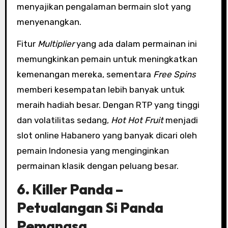
menyajikan pengalaman bermain slot yang
menyenangkan.
Fitur
Multiplier
yang ada dalam permainan ini
memungkinkan pemain untuk meningkatkan
kemenangan mereka, sementara
Free Spins
memberi kesempatan lebih banyak untuk
meraih hadiah besar. Dengan RTP yang tinggi
dan volatilitas sedang,
Hot Hot Fruit
menjadi
slot online Habanero yang banyak dicari oleh
pemain Indonesia yang menginginkan
permainan klasik dengan peluang besar.
6.
Killer Panda
–
Petualangan Si Panda
Pemangsa