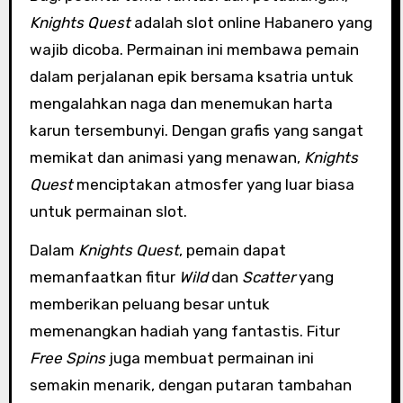
Knights Quest
adalah slot online Habanero yang
wajib dicoba. Permainan ini membawa pemain
dalam perjalanan epik bersama ksatria untuk
mengalahkan naga dan menemukan harta
karun tersembunyi. Dengan grafis yang sangat
memikat dan animasi yang menawan,
Knights
Quest
menciptakan atmosfer yang luar biasa
untuk permainan slot.
Dalam
Knights Quest
, pemain dapat
memanfaatkan fitur
Wild
dan
Scatter
yang
memberikan peluang besar untuk
memenangkan hadiah yang fantastis. Fitur
Free Spins
juga membuat permainan ini
semakin menarik, dengan putaran tambahan