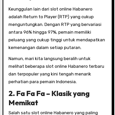
Keunggulan lain dari slot online Habanero
adalah Return to Player (RTP) yang cukup
menguntungkan. Dengan RTP yang bervariasi
antara 96% hingga 97%, pemain memiliki
peluang yang cukup tinggi untuk mendapatkan
kemenangan dalam setiap putaran.
Namun, mari kita langsung beralih untuk
melihat beberapa slot online Habanero terbaru
dan terpopuler yang kini tengah menarik
perhatian para pemain Indonesia.
2.
Fa Fa Fa
– Klasik yang
Memikat
Salah satu slot online Habanero yang paling