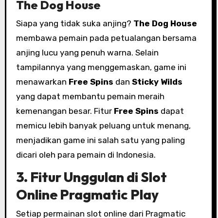
The Dog House
Siapa yang tidak suka anjing?
The Dog House
membawa pemain pada petualangan bersama
anjing lucu yang penuh warna. Selain
tampilannya yang menggemaskan, game ini
menawarkan
Free Spins
dan
Sticky Wilds
yang dapat membantu pemain meraih
kemenangan besar. Fitur
Free Spins
dapat
memicu lebih banyak peluang untuk menang,
menjadikan game ini salah satu yang paling
dicari oleh para pemain di Indonesia.
3. Fitur Unggulan di Slot
Online Pragmatic Play
Setiap permainan slot online dari Pragmatic