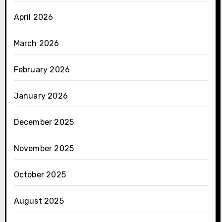
April 2026
March 2026
February 2026
January 2026
December 2025
November 2025
October 2025
August 2025