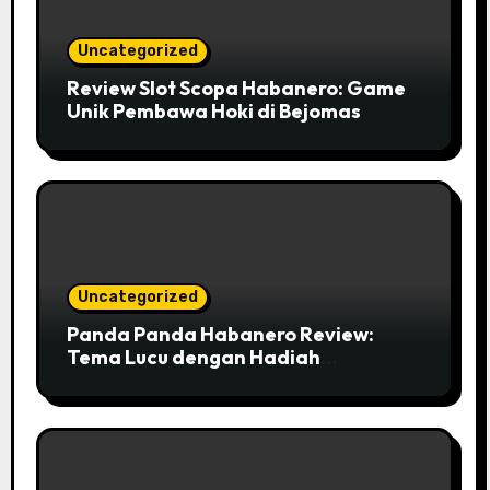
Uncategorized
Review Slot Scopa Habanero: Game
Unik Pembawa Hoki di Bejomas
Uncategorized
Panda Panda Habanero Review:
Tema Lucu dengan Hadiah
Menggiurkan di Slot