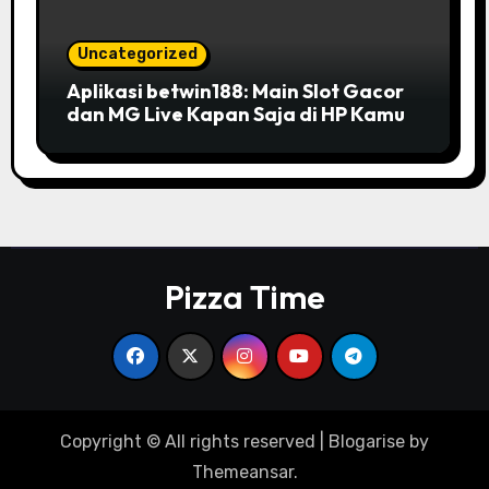
Uncategorized
Aplikasi betwin188: Main Slot Gacor
dan MG Live Kapan Saja di HP Kamu
Pizza Time
Copyright © All rights reserved
|
Blogarise
by
Themeansar
.