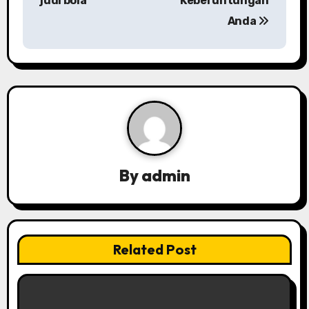
judi bola
Keberuntungan
t
Anda
n
a
v
i
g
a
By
admin
t
i
Related Post
o
n