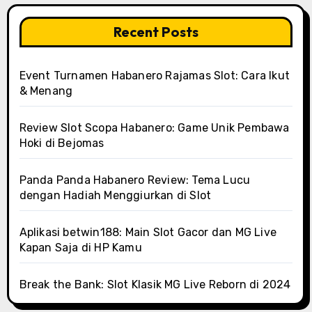
Recent Posts
Event Turnamen Habanero Rajamas Slot: Cara Ikut
& Menang
Review Slot Scopa Habanero: Game Unik Pembawa
Hoki di Bejomas
Panda Panda Habanero Review: Tema Lucu
dengan Hadiah Menggiurkan di Slot
Aplikasi betwin188: Main Slot Gacor dan MG Live
Kapan Saja di HP Kamu
Break the Bank: Slot Klasik MG Live Reborn di 2024