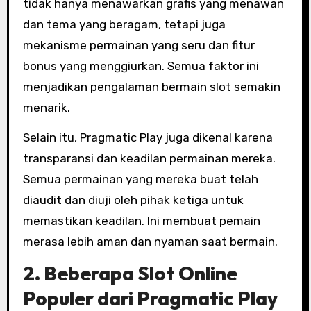
tidak hanya menawarkan grafis yang menawan
dan tema yang beragam, tetapi juga
mekanisme permainan yang seru dan fitur
bonus yang menggiurkan. Semua faktor ini
menjadikan pengalaman bermain slot semakin
menarik.
Selain itu, Pragmatic Play juga dikenal karena
transparansi dan keadilan permainan mereka.
Semua permainan yang mereka buat telah
diaudit dan diuji oleh pihak ketiga untuk
memastikan keadilan. Ini membuat pemain
merasa lebih aman dan nyaman saat bermain.
2. Beberapa Slot Online
Populer dari Pragmatic Play