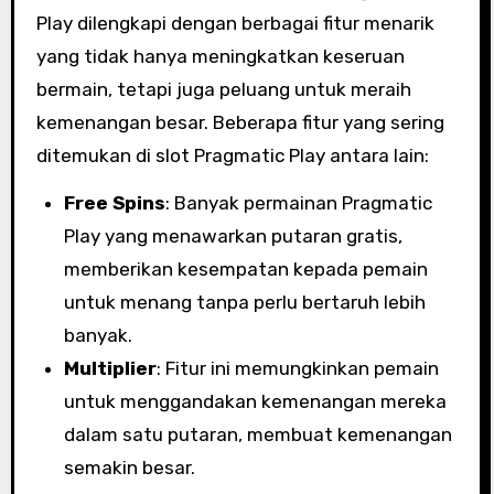
Play dilengkapi dengan berbagai fitur menarik
yang tidak hanya meningkatkan keseruan
bermain, tetapi juga peluang untuk meraih
kemenangan besar. Beberapa fitur yang sering
ditemukan di slot Pragmatic Play antara lain:
Free Spins
: Banyak permainan Pragmatic
Play yang menawarkan putaran gratis,
memberikan kesempatan kepada pemain
untuk menang tanpa perlu bertaruh lebih
banyak.
Multiplier
: Fitur ini memungkinkan pemain
untuk menggandakan kemenangan mereka
dalam satu putaran, membuat kemenangan
semakin besar.