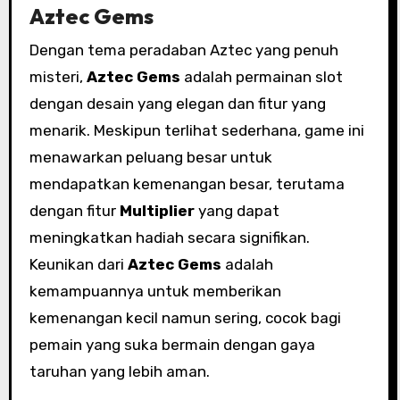
Aztec Gems
Dengan tema peradaban Aztec yang penuh
misteri,
Aztec Gems
adalah permainan slot
dengan desain yang elegan dan fitur yang
menarik. Meskipun terlihat sederhana, game ini
menawarkan peluang besar untuk
mendapatkan kemenangan besar, terutama
dengan fitur
Multiplier
yang dapat
meningkatkan hadiah secara signifikan.
Keunikan dari
Aztec Gems
adalah
kemampuannya untuk memberikan
kemenangan kecil namun sering, cocok bagi
pemain yang suka bermain dengan gaya
taruhan yang lebih aman.