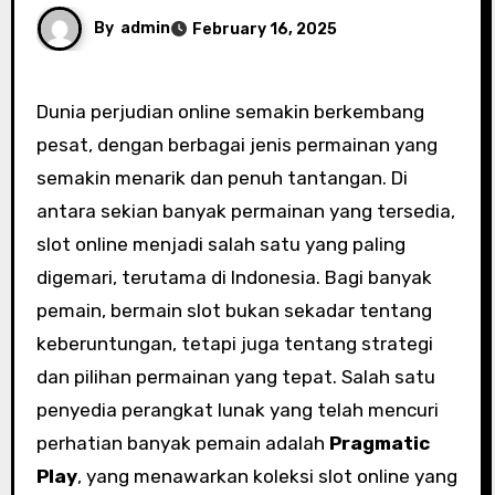
By
admin
February 16, 2025
Dunia perjudian online semakin berkembang
pesat, dengan berbagai jenis permainan yang
semakin menarik dan penuh tantangan. Di
antara sekian banyak permainan yang tersedia,
slot online menjadi salah satu yang paling
digemari, terutama di Indonesia. Bagi banyak
pemain, bermain slot bukan sekadar tentang
keberuntungan, tetapi juga tentang strategi
dan pilihan permainan yang tepat. Salah satu
penyedia perangkat lunak yang telah mencuri
perhatian banyak pemain adalah
Pragmatic
Play
, yang menawarkan koleksi slot online yang