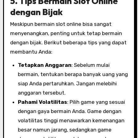
5. Tips Bermain Slot Online
dengan Bijak
Meskipun bermain slot online bisa sangat
menyenangkan, penting untuk tetap bermain
dengan bijak. Berikut beberapa tips yang dapat
membantu Anda:
Tetapkan Anggaran
: Sebelum mulai
bermain, tentukan berapa banyak uang yang
siap Anda pertaruhkan. Jangan melebihi
anggaran tersebut.
Pahami Volatilitas
: Pilih game yang sesuai
dengan gaya bermain Anda. Game dengan
volatilitas tinggi menawarkan kemenangan
besar namun jarang, sedangkan game