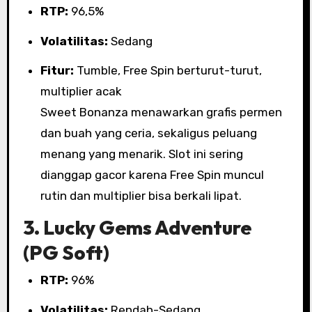
RTP:
96,5%
Volatilitas:
Sedang
Fitur:
Tumble, Free Spin berturut-turut,
multiplier acak
Sweet Bonanza menawarkan grafis permen
dan buah yang ceria, sekaligus peluang
menang yang menarik. Slot ini sering
dianggap gacor karena Free Spin muncul
rutin dan multiplier bisa berkali lipat.
3.
Lucky Gems Adventure
(PG Soft)
RTP:
96%
Volatilitas:
Rendah-Sedang