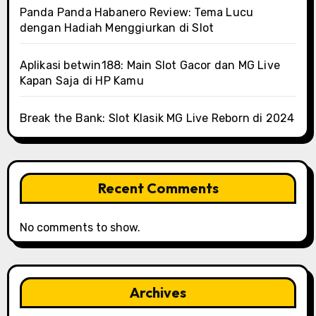
Panda Panda Habanero Review: Tema Lucu
dengan Hadiah Menggiurkan di Slot
Aplikasi betwin188: Main Slot Gacor dan MG Live
Kapan Saja di HP Kamu
Break the Bank: Slot Klasik MG Live Reborn di 2024
Recent Comments
No comments to show.
Archives