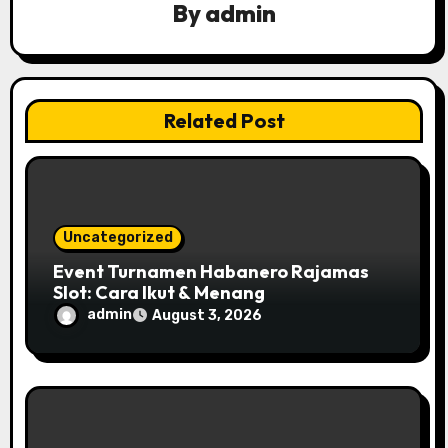
By
admin
g
a
t
Related Post
i
o
n
Uncategorized
Event Turnamen Habanero Rajamas
Slot: Cara Ikut & Menang
admin
August 3, 2026