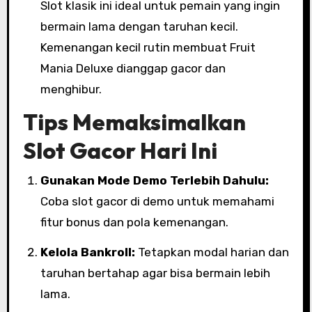
Slot klasik ini ideal untuk pemain yang ingin
bermain lama dengan taruhan kecil.
Kemenangan kecil rutin membuat Fruit
Mania Deluxe dianggap gacor dan
menghibur.
Tips Memaksimalkan
Slot Gacor Hari Ini
Gunakan Mode Demo Terlebih Dahulu:
Coba slot gacor di demo untuk memahami
fitur bonus dan pola kemenangan.
Kelola Bankroll:
Tetapkan modal harian dan
taruhan bertahap agar bisa bermain lebih
lama.