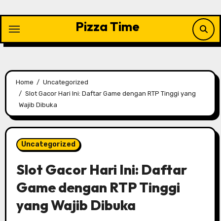
Skip
to
Pizza Time
content
Home
Uncategorized
Slot Gacor Hari Ini: Daftar Game dengan RTP Tinggi yang
Wajib Dibuka
Uncategorized
Slot Gacor Hari Ini: Daftar
Game dengan RTP Tinggi
yang Wajib Dibuka