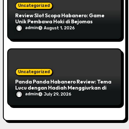
Uncategorized
Review Slot Scopa Habanero: Game
Unik Pembawa Hoki di Bejomas
admin
August 1, 2026
Uncategorized
Panda Panda Habanero Review: Tema
Lucu dengan Hadiah Menggiurkan di
Slot
admin
July 29, 2026