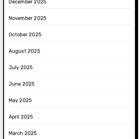
December 2025
November 2025
October 2025
August 2025
July 2025
June 2025
May 2025
April 2025
March 2025