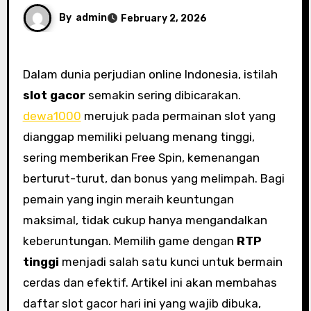
By
admin
February 2, 2026
Dalam dunia perjudian online Indonesia, istilah
slot gacor
semakin sering dibicarakan.
dewa1000
merujuk pada permainan slot yang
dianggap memiliki peluang menang tinggi,
sering memberikan Free Spin, kemenangan
berturut-turut, dan bonus yang melimpah. Bagi
pemain yang ingin meraih keuntungan
maksimal, tidak cukup hanya mengandalkan
keberuntungan. Memilih game dengan
RTP
tinggi
menjadi salah satu kunci untuk bermain
cerdas dan efektif. Artikel ini akan membahas
daftar slot gacor hari ini yang wajib dibuka,