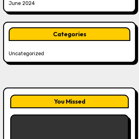
June 2024
Categories
Uncategorized
You Missed