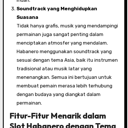
Soundtrack yang Menghidupkan
Suasana
Tidak hanya grafis, musik yang mendampingi
permainan juga sangat penting dalam
menciptakan atmosfer yang mendalam.
Habanero menggunakan soundtrack yang
sesuai dengan tema Asia, baik itu instrumen
tradisional atau musik latar yang
menenangkan. Semua ini bertujuan untuk
membuat pemain merasa lebih terhubung
dengan budaya yang diangkat dalam
permainan.
Fitur-Fitur Menarik dalam
Slot Habanero dengan Tema