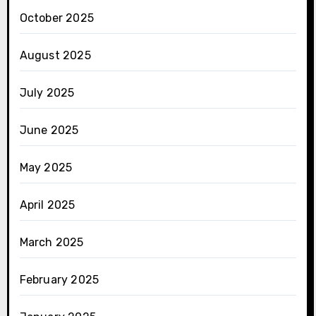
October 2025
August 2025
July 2025
June 2025
May 2025
April 2025
March 2025
February 2025