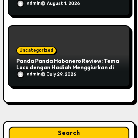
admin
August 1, 2026
Uncategorized
Panda Panda Habanero Review: Tema
Lucu dengan Hadiah Menggiurkan di
Slot
admin
July 29, 2026
Search