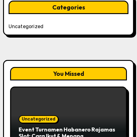
Categories
Uncategorized
You Missed
Uncategorized
Event Turnamen Habanero Rajamas
Slot: Cara Ikut & Menang