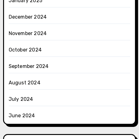
January 2025
December 2024
November 2024
October 2024
September 2024
August 2024
July 2024
June 2024