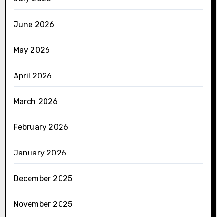
June 2026
May 2026
April 2026
March 2026
February 2026
January 2026
December 2025
November 2025