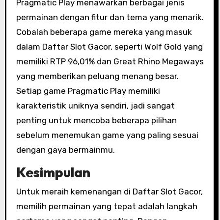
Pragmatic Play menawarkan berbagai jenis
permainan dengan fitur dan tema yang menarik.
Cobalah beberapa game mereka yang masuk
dalam Daftar Slot Gacor, seperti Wolf Gold yang
memiliki RTP 96,01% dan Great Rhino Megaways
yang memberikan peluang menang besar.
Setiap game Pragmatic Play memiliki
karakteristik uniknya sendiri, jadi sangat
penting untuk mencoba beberapa pilihan
sebelum menemukan game yang paling sesuai
dengan gaya bermainmu.
Kesimpulan
Untuk meraih kemenangan di Daftar Slot Gacor,
memilih permainan yang tepat adalah langkah