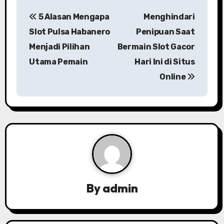
P
5 Alasan Mengapa
Menghindari
o
Slot Pulsa Habanero
Penipuan Saat
s
Menjadi Pilihan
Bermain Slot Gacor
Utama Pemain
Hari Ini di Situs
t
Online
n
a
v
i
g
a
By
admin
t