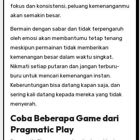
fokus dan konsistensi, peluang kemenanganmu
akan semakin besar.
Bermain dengan sabar dan tidak terpengaruh
oleh emosi akan membantumu tetap tenang
meskipun permainan tidak memberikan
kemenangan besar dalam waktu singkat.
Nikmati setiap putaran dan jangan terburu-
buru untuk mencari kemenangan instan.
Keberuntungan bisa datang kapan saja, dan
sering kali datang kepada mereka yang tidak
menyerah.
Coba Beberapa Game dari
Pragmatic Play