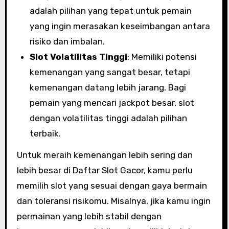
adalah pilihan yang tepat untuk pemain
yang ingin merasakan keseimbangan antara
risiko dan imbalan.
Slot Volatilitas Tinggi
: Memiliki potensi
kemenangan yang sangat besar, tetapi
kemenangan datang lebih jarang. Bagi
pemain yang mencari jackpot besar, slot
dengan volatilitas tinggi adalah pilihan
terbaik.
Untuk meraih kemenangan lebih sering dan
lebih besar di Daftar Slot Gacor, kamu perlu
memilih slot yang sesuai dengan gaya bermain
dan toleransi risikomu. Misalnya, jika kamu ingin
permainan yang lebih stabil dengan