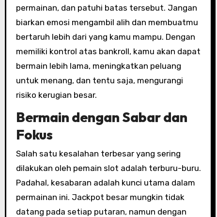
permainan, dan patuhi batas tersebut. Jangan
biarkan emosi mengambil alih dan membuatmu
bertaruh lebih dari yang kamu mampu. Dengan
memiliki kontrol atas bankroll, kamu akan dapat
bermain lebih lama, meningkatkan peluang
untuk menang, dan tentu saja, mengurangi
risiko kerugian besar.
Bermain dengan Sabar dan
Fokus
Salah satu kesalahan terbesar yang sering
dilakukan oleh pemain slot adalah terburu-buru.
Padahal, kesabaran adalah kunci utama dalam
permainan ini. Jackpot besar mungkin tidak
datang pada setiap putaran, namun dengan