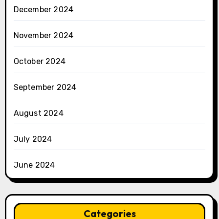
December 2024
November 2024
October 2024
September 2024
August 2024
July 2024
June 2024
Categories