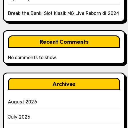
Break the Bank: Slot Klasik MG Live Reborn di 2024
Recent Comments
No comments to show.
Archives
August 2026
July 2026