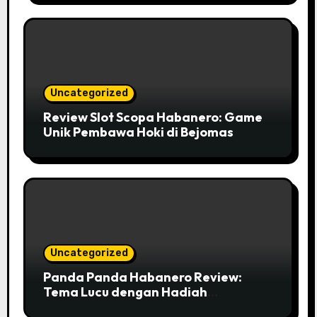
Uncategorized
Review Slot Scopa Habanero: Game
Unik Pembawa Hoki di Bejomas
Uncategorized
Panda Panda Habanero Review:
Tema Lucu dengan Hadiah
Menggiurkan di Slot