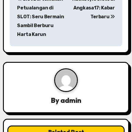
o
Petualangan di
Angkasa17: Kabar
s
SLOT: Seru Bermain
Terbaru
Sambil Berburu
t
Harta Karun
n
a
v
i
g
a
By
admin
t
i
Related Post