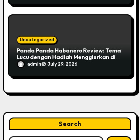
Uncategorized
Panda Panda Habanero Review: Tema
Lucu dengan Hadiah Menggiurkan di
Slot
admin
July 29, 2026
Search