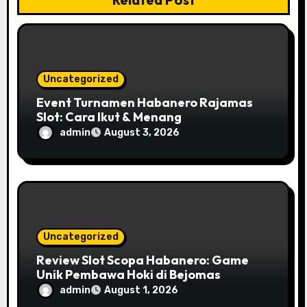
o
n
Uncategorized
Event Turnamen Habanero Rajamas
Slot: Cara Ikut & Menang
admin
August 3, 2026
Uncategorized
Review Slot Scopa Habanero: Game
Unik Pembawa Hoki di Bejomas
admin
August 1, 2026