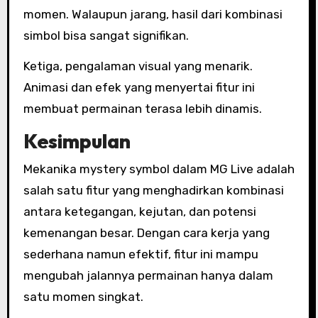
momen. Walaupun jarang, hasil dari kombinasi
simbol bisa sangat signifikan.
Ketiga, pengalaman visual yang menarik.
Animasi dan efek yang menyertai fitur ini
membuat permainan terasa lebih dinamis.
Kesimpulan
Mekanika mystery symbol dalam MG Live adalah
salah satu fitur yang menghadirkan kombinasi
antara ketegangan, kejutan, dan potensi
kemenangan besar. Dengan cara kerja yang
sederhana namun efektif, fitur ini mampu
mengubah jalannya permainan hanya dalam
satu momen singkat.