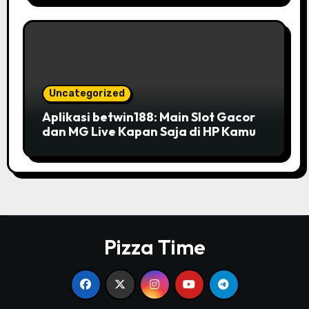
Uncategorized
Aplikasi betwin188: Main Slot Gacor
dan MG Live Kapan Saja di HP Kamu
Pizza Time