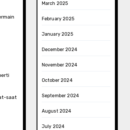
March 2025
ermain
February 2025
January 2025
December 2024
November 2024
erti
October 2024
September 2024
at-saat
August 2024
July 2024