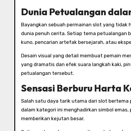
Dunia Petualangan dala
Bayangkan sebuah permainan slot yang tidak 
dunia penuh cerita. Setiap tema petualangan bi
kuno, pencarian artefak bersejarah, atau eksp
Desain visual yang detail membuat pemain mera
yang dramatis dan efek suara langkah kaki, 
petualangan tersebut.
Sensasi Berburu Harta K
Salah satu daya tarik utama dari slot bertem
dalam kategori ini menghadirkan simbol emas, 
memberikan kejutan besar.