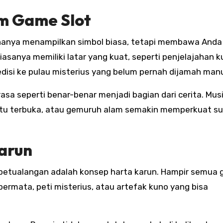
m Game Slot
hanya menampilkan simbol biasa, tetapi membawa Anda
asanya memiliki latar yang kuat, seperti penjelajahan ku
edisi ke pulau misterius yang belum pernah dijamah manu
sa seperti benar-benar menjadi bagian dari cerita. Musi
pintu terbuka, atau gemuruh alam semakin memperkuat s
arun
a petualangan adalah konsep harta karun. Hampir semua
permata, peti misterius, atau artefak kuno yang bisa